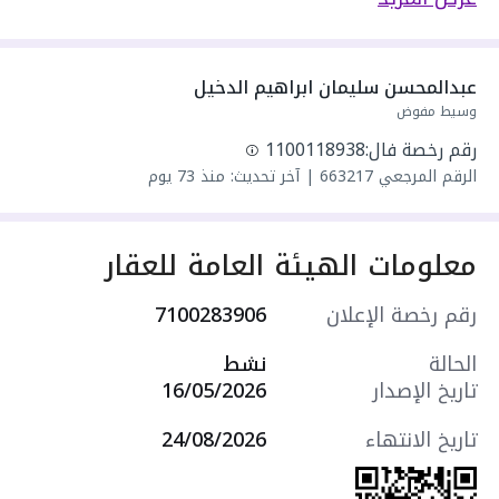
مكونة من: 4 غرف
واصل كهرباء
واصل مياه
عبدالمحسن سليمان ابراهيم الدخيل
سنة البناء: 2018
وسيط مفوض
سعرها 180000 ر.س
رقم رخصة فال:
1100118938
الرقم المرجعي
663217
|
آخر تحديث: منذ 73 يوم
معلومات الهيئة العامة للعقار
رقم رخصة الإعلان
7100283906
الحالة
نشط
تاريخ الإصدار
16/05/2026
تاريخ الانتهاء
24/08/2026