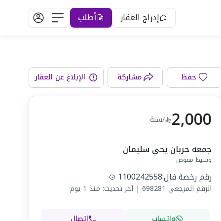
إدراج العقار
أطلب
غرفة طعام
حفظ
مشاركة
الإبلاغ عن العقار
2,000
/سنة
جمعه حربان يحي سليمان
وسيط مفوض
رقم رخصة فال:
1100242558
الرقم المرجعي
698281
|
آخر تحديث: منذ 1 يوم
واتساب
اتصال