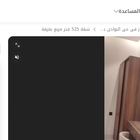
المساعدة
شقق للايجار فى حى البوادى بجدة
شقة 525 متر مربع بغرفة