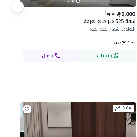
شاه
2,000
سنوياً
ال
شقة 525 متر مربع بغرفة
البوادي، شمال جدة، جدة
1
جديد
واتساب
اتصال
0.0 كم