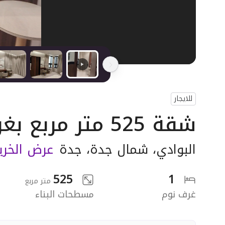
للايجار
شقة 525 متر مربع بغرفة
البوادي
،
شمال جدة
،
جدة
عرض الخر
525
1
متر مربع
غرف نوم
مسطحات البناء