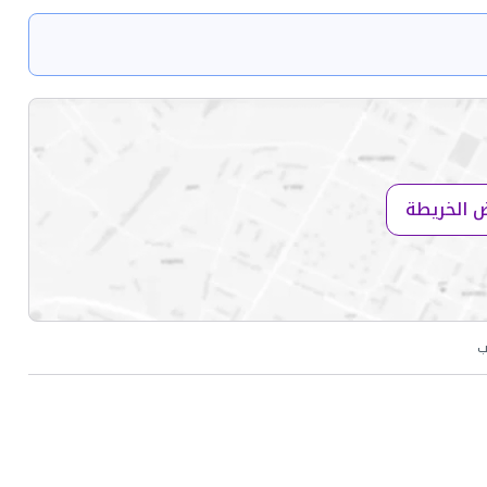
 الخريطة
ب