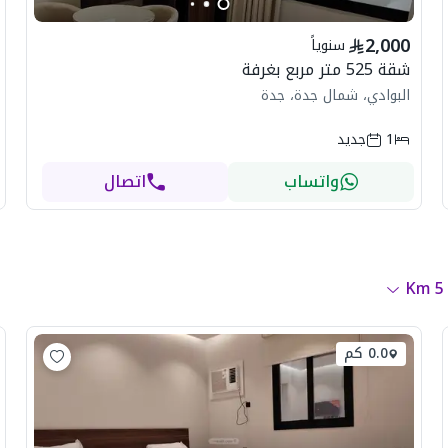
2,000
سنوياً
شقة 525 متر مربع بغرفة
البوادي، شمال جدة، جدة
1
جديد
واتساب
اتصال
Km
5
0.0 كم