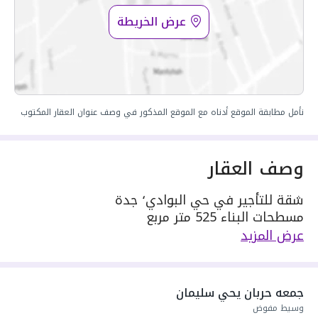
عرض الخريطة
نأمل مطابقة الموقع أدناه مع الموقع المذكور في وصف عنوان العقار المكتوب
وصف العقار
شقة للتأجير في حي البوادي٬ جدة
مسطحات البناء 525 متر مربع
مكونة من: 1 غرفة
عرض المزيد
واصل كهرباء
واصل مياه
سنة البناء: 2026
جمعه حربان يحي سليمان
سعرها 2500 ر.س
وسيط مفوض