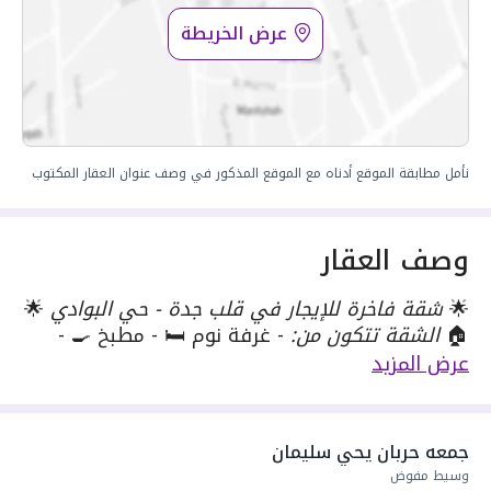
عرض الخريطة
نأمل مطابقة الموقع أدناه مع الموقع المذكور في وصف عنوان العقار المكتوب
وصف العقار
🌟
شقة فاخرة للإيجار في قلب جدة - حي البوادي
🌟
🏠
الشقة تتكون من:
- غرفة نوم 🛏️ - مطبخ 🍳 -
دورة مياه 🚽 📍
موقع مميز في حي البوادي
🔥
عرض المزيد
المميزات:
- شقة فاخرة ومجهزة 🔥 - الإيجار شامل
الماء والكهرباء والانترنت 💧💡📶 - أمن وحراسة 24/7
🚨 - مصعدين 🚀 - موقف سيارات متوفر 🅿️ - قرب من
جمعه حربان يحي سليمان
المولات والأسواق 🛍️ - جيران محترمين 👨‍👩‍👧‍👦 -
وسيط مفوض