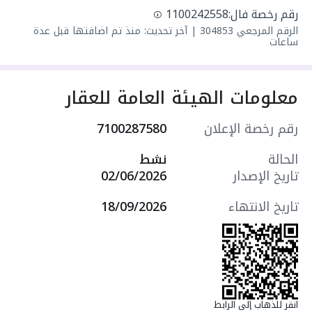
نظافة وصيانة دورية 🧹 - - خدمة تنظيف دورية 🧹 -
رقم رخصة فال:
1100242558
صيانة فورية 🔧 - قريب من المدارس والمستشفيات
الرقم المرجعي
304853
|
آخر تحديث: منذ تم اضافتها قبل عدة
🏥 - بيئة هادئة وآمنة 🌳 💰
المطلوب: 2,500 ريال
📝
ساعات
رقم ترخيص الإعلان:
7100287580
📞
للتواصل
والاستفسار: 0554322675_
معلومات الهيئة العامة للعقار
رقم رخصة الإعلان
7100287580
الحالة
نشط
تاريخ الإصدار
02/06/2026
تاريخ الانتهاء
18/09/2026
انقر للذهاب إلى الرابط