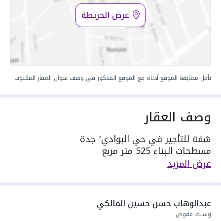
عرض الخريطة
نأمل مطابقة الموقع أدناه مع الموقع المذكور في وصف عنوان العقار المكتوب
وصف العقار
شقة للتأجير في حي البوادي٬ جدة
مسطحات البناء 525 متر مربع
مكونة من: 1 غرفة
عرض المزيد
واصل كهرباء
واصل مياه
سنة البناء: 2026
عبدالوهاب حسن حسين المالكي
سعرها 2500 ر.س
وسيط مفوض