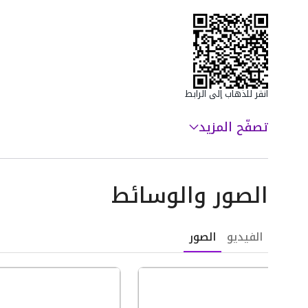
رقم ترخيص الإعلان: 7100287185
للتواصل والحجز: 0554322675
نسعد بخدمتكم
انقر للذهاب إلى الرابط
تصفّح المزيد
الصور والوسائط
الفيديو
الصور