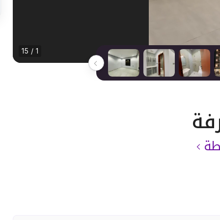
1 / 15
طة