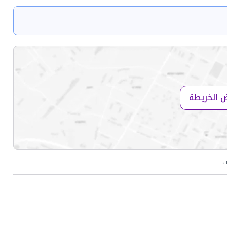
 الخريطة
ب