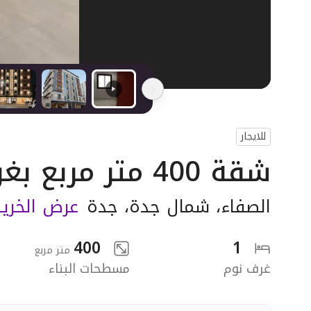
للايجار
شقة 400 متر مربع بغرفة
الصفاء
،
شمال جدة
،
جدة
عرض الخري
400
1
متر مربع
غرف نوم
مسطحات البناء