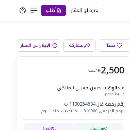
إدراج العقار
أطلب
الواجهة
حفظ
مشاركة
الإبلاغ عن العقار
2,500
/سنة
عبدالوهاب حسن حسين المالكي
وسيط مفوض
رقم رخصة فال:
1100264634
الرقم المرجعي
810900
|
آخر تحديث: منذ 1 يوم
واتساب
اتصال