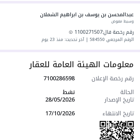
exceptional residential opportunity in a prime
location within one of Jeddah’s most prestigious
عبدالمحسن بن يوسف بن ابراهيم الشملان
neighborhoods
وسيط مفوض
رقم رخصة فال:
1100271507
📍 شقة رووف جديدة بحي المحمدية بمساحة
الرقم المرجعي
584550
|
آخر تحديث: منذ 23 يوم
تقارب 250م² ولم تُسكن من قبل
📍 Brand-new rooftop apartment in Al
Muhammadiyah District with an area of
معلومات الهيئة العامة للعقار
approximately 250 sqm, never occupied before
رقم رخصة الإعلان
7100286598
✨ واجهتان شمالية وغربية توفران إضاءة طبيعية
الحالة
نشط
وتهوية مثالية
تاريخ الإصدار
28/05/2026
✨ North and west facades offering excellent
natural lighting and ventilation
تاريخ الانتهاء
17/10/2026
🛏️ غرفة نوم رئيسية + غرفتا ضيوف
🛏️ 1 Master Bedroom + 2 Guest Rooms