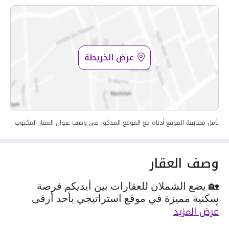
عرض الخريطة
نأمل مطابقة الموقع أدناه مع الموقع المذكور في وصف عنوان العقار المكتوب
وصف العقار
🏡 يضع الشملان للعقارات بين أيديكم فرصة
سكنية مميزة في موقع استراتيجي بأحد أرقى
عرض المزيد
أحياء مدينة جدة
🏡 Al Shamlan Real Estate proudly presents an