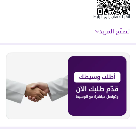
انقر للذهاب إلى الرابط
🛋️ صالتان بتصميم عملي ومساحات مريحة
تصفّح المزيد
🛋️ 2 spacious living halls with a practical and
comfortable layout
🚿 حمامان بتشطيبات عصرية عالية الجودة
🚿 2 modern bathrooms with high-quality finishes
🍽️ مطبخ راكب ومجهز بالكامل
🍽️ Fully fitted and equipped kitchen
🌤️ سطح خاص بمخرجين مستقلين
🌤️ Private rooftop with two separate access