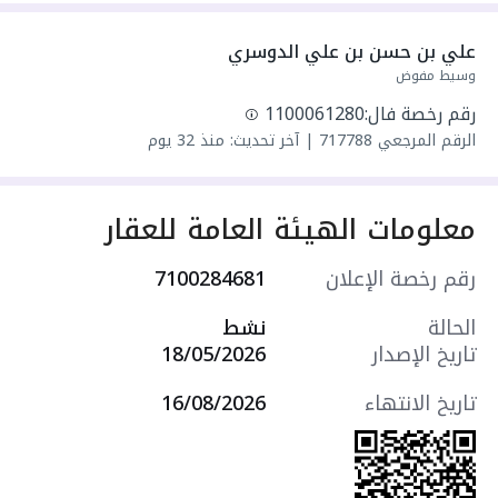
واصل كهرباء
واصل مياه
علي بن حسن بن علي الدوسري
سنة البناء: 2026
وسيط مفوض
سعرها 50000 ر.س
رقم رخصة فال:
1100061280
الرقم المرجعي
717788
|
آخر تحديث: منذ 32 يوم
معلومات الهيئة العامة للعقار
رقم رخصة الإعلان
7100284681
الحالة
نشط
تاريخ الإصدار
18/05/2026
تاريخ الانتهاء
16/08/2026