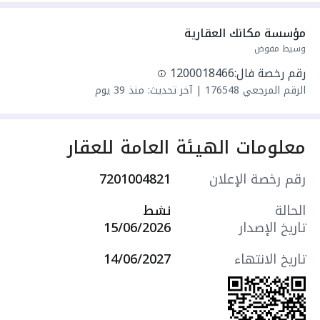
واصل مياه
سنة البناء: 2022
مؤسسة مكانك العقارية
سعرها 42000 ر.س
وسيط مفوض
رقم رخصة فال:
1200018466
الرقم المرجعي
176548
|
آخر تحديث: منذ 39 يوم
معلومات الهيئة العامة للعقار
رقم رخصة الإعلان
7201004821
الحالة
نشط
تاريخ الإصدار
15/06/2026
تاريخ الانتهاء
14/06/2027