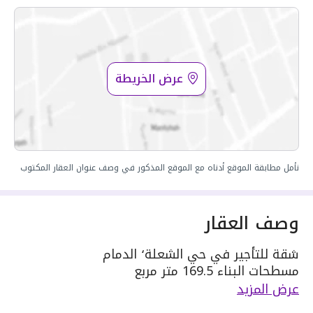
عرض الخريطة
نأمل مطابقة الموقع أدناه مع الموقع المذكور في وصف عنوان العقار المكتوب
وصف العقار
شقة للتأجير في حي الشعلة٬ الدمام
مسطحات البناء 169.5 متر مربع
مكونة من: 3 غرف
عرض المزيد
واصل كهرباء