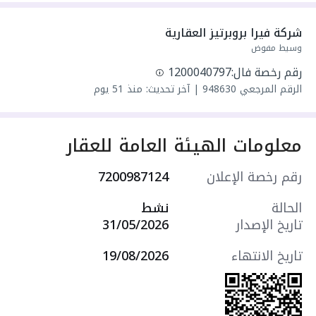
-
*
عدد الغرف
*
: 3
شركة فيرا بروبرتيز العقارية
وسيط مفوض
-
*
عدد المجالس
*
: 1
رقم رخصة فال:
1200040797
الرقم المرجعي
948630
|
آخر تحديث: منذ 51 يوم
-
*
عدد دورات المياه
*
: 3
-
*
خدمات العقار
*
: مطبخ راكب و مكيفات راكبه +
معلومات الهيئة العامة للعقار
غرفة خادمة او غسيل
رقم رخصة الإعلان
7200987124
-
*
معلومات اضافية
*
: يوجد مصعد
الحالة
نشط
-
⁠الدور الثاني شقة رقم 8
تاريخ الإصدار
31/05/2026
-
*
مميزات اضافيه
*
:تقع على الشارع العام ومتوفر
تاريخ الانتهاء
19/08/2026
جميع الخدمات
-
*سعر الإيجار : 40 الف سنوي ( دفعتين )
38 الف دفعه واحده