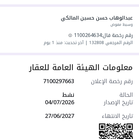
واصل كهرباء
واصل مياه
عبدالوهاب حسن حسين المالكي
سنة البناء: 2026
وسيط مفوض
سعرها 2500 ر.س
رقم رخصة فال:
1100264634
الرقم المرجعي
132808
|
آخر تحديث: منذ 1 يوم
معلومات الهيئة العامة للعقار
رقم رخصة الإعلان
7100297663
الحالة
نشط
تاريخ الإصدار
04/07/2026
تاريخ الانتهاء
27/06/2027