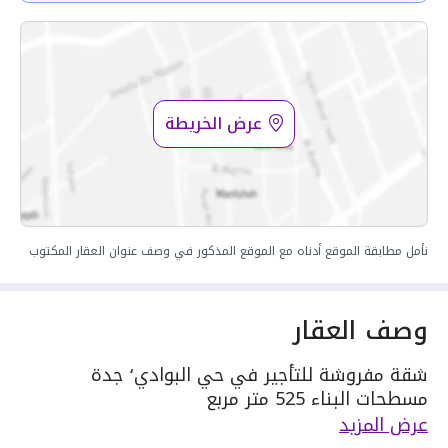
عرض الخريطة
نأمل مطابقة الموقع أدناه مع الموقع المذكور في وصف عنوان العقار المكتوب
وصف العقار
شقة مفروشة للتأجير في حي البوادي٬ جدة
مسطحات البناء 525 متر مربع
دور العقار 2
عرض المزيد
مكونة من: 6 ادوار و 1 دورة مياه و 1 صالة