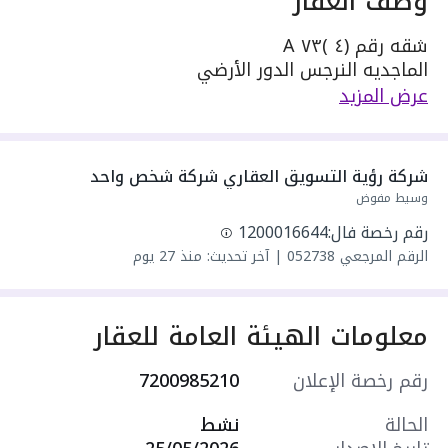
وصف العقار
شقه رقم (٤ )٧٣ A
الماجديه النرجس الدور الأرضي
٤ غرف وصاله وغرفه غسيل
عرض المزيد
٣ دورات مياه
ومطبخ راكب مع جزيره عباره عن طاولة أكل .
المطبخ متكامل
شركة رؤية التسويق العقاري شركة شخص واحد
( ثلاجه بابين
وسيط مفوض
ميكرويف .فرن سطحي .غساله صحون . فرن
رقم رخصة فال:
1200016644
كهربائي. غساله ملابس )
الرقم المرجعي
052738
|
آخر تحديث: منذ 27 يوم
٤ مكيفات سبيلت
الارض باركيه فاخر .
المساحه الاجماليه ١٥٠ م
معلومات الهيئة العامة للعقار
الإيجار ٧٠،٠٠٠
وعلى المستأجر القيمة المتفق عليها لإتحاد المُلّاك
رقم رخصة الإعلان
7200985210
الحالة
نشط