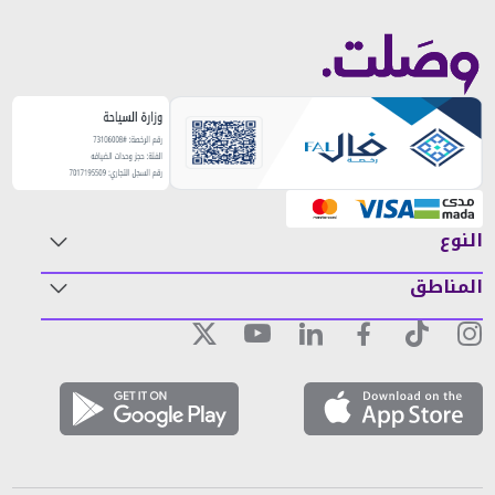
النوع
المناطق