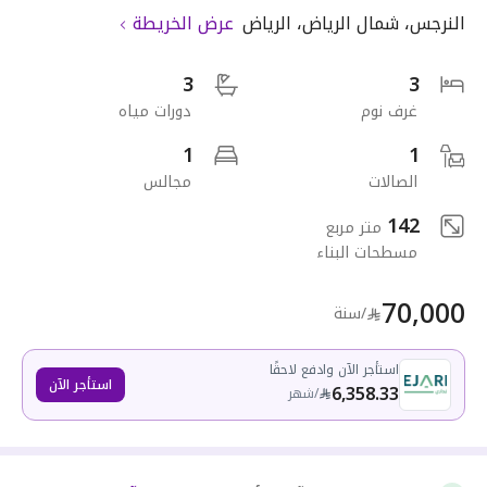
النرجس
،
شمال الرياض
،
الرياض
عرض الخريطة
3
3
غرف نوم
دورات مياه
1
1
الصالات
مجالس
142
متر مربع
مسطحات البناء
70,000
/سنة
استأجر الآن وادفع لاحقًا
استأجر الآن
6,358.33
/
شهر