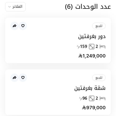
عدد الوحدات
(
6
)
الفلاتر
للبيع
دور بغرفتين
159
2
م²
1,249,000
للبيع
شقة بغرفتين
96
2
م²
979,000