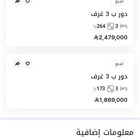
للبيع
دور ب 3 غرف
264
3
م²
2,479,000
للبيع
دور ب 3 غرف
173
3
م²
1,869,000
معلومات إضافية