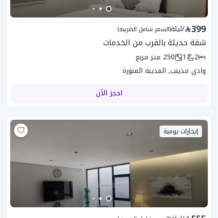
399
/
ليلة
(السعر شامل الضريبه)
شقة حديثة بالقرب من الخدمات
2
1
250
متر مربع
وادي مذينب, المدينة المنورة
احجز الآن
إيجارات يومية