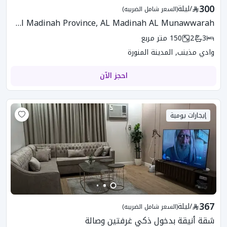
300
/
ليلة
(السعر شامل الضريبه)
SLS-342 Apartment In Al Madinah Province, AL Madinah AL Munawwarah
3
2
150
متر مربع
وادي مذينب, المدينة المنورة
احجز الآن
إيجارات يومية
367
/
ليلة
(السعر شامل الضريبه)
شقة أنيقة بدخول ذكي غرفتين وصالة