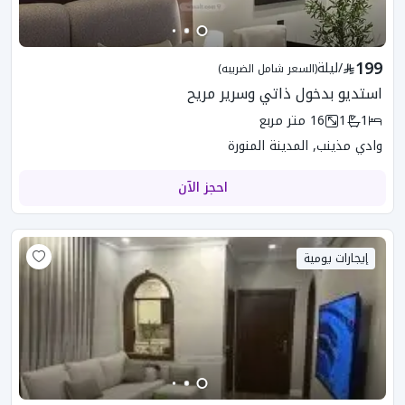
199
/
ليلة
(السعر شامل الضريبه)
استديو بدخول ذاتي وسرير مريح
1
1
16
متر مربع
وادي مذينب, المدينة المنورة
احجز الآن
إيجارات يومية