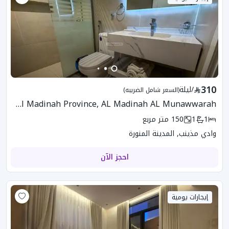
310
/
ليلة
(السعر شامل الضريبه)
CMR-567 Apartment In Al Madinah Province, AL Madinah AL Munawwarah
1
1
150
متر مربع
وادي مذينب, المدينة المنورة
احجز الآن
إيجارات يومية