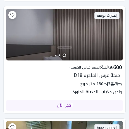
إيجارات يومية
600
/
ليلة
(السعر شامل الضريبه)
اجنحة غرس الفاخرة D18
3
3
180
متر مربع
وادي مذينب, المدينة المنورة
احجز الآن
إيجارات يومية