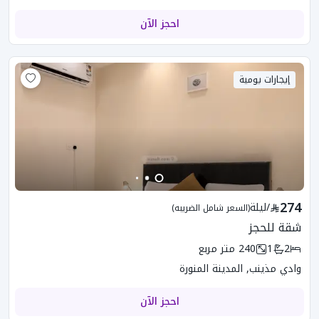
احجز الآن
إيجارات يومية
274
/
ليلة
(السعر شامل الضريبه)
شقة للحجز
2
1
240
متر مربع
وادي مذينب, المدينة المنورة
احجز الآن