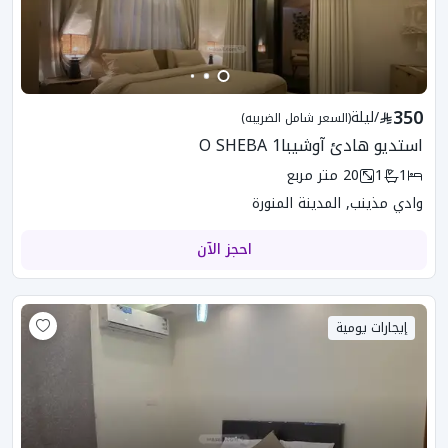
350
/
ليلة
(السعر شامل الضريبه)
استديو هادئ آوشيبا1 O SHEBA
1
1
20
متر مربع
وادي مذينب, المدينة المنورة
احجز الآن
إيجارات يومية