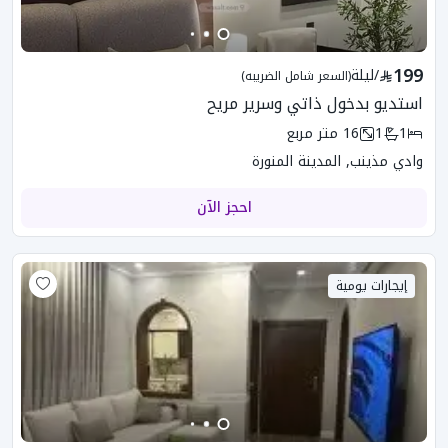
199
/
ليلة
(السعر شامل الضريبه)
استديو بدخول ذاتي وسرير مريح
1
1
16
متر مربع
وادي مذينب, المدينة المنورة
احجز الآن
إيجارات يومية