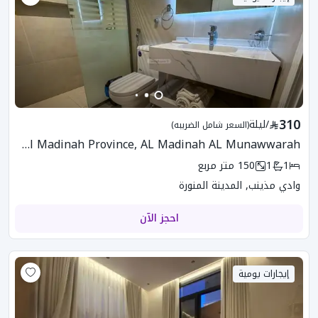
310
/
ليلة
(السعر شامل الضريبه)
CMR-567 Apartment In Al Madinah Province, AL Madinah AL Munawwarah
1
1
150
متر مربع
وادي مذينب, المدينة المنورة
احجز الآن
إيجارات يومية