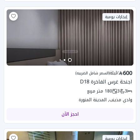
إيجارات يومية
600
/
ليلة
(السعر شامل الضريبه)
اجنحة غرس الفاخرة D18
3
3
180
متر مربع
وادي مذينب, المدينة المنورة
احجز الآن
إيجارات يومية