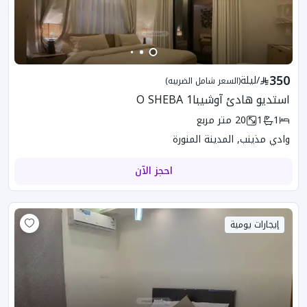
350
/
ليلة
(السعر شامل الضريبه)
استديو هادئ آوشيبا1 O SHEBA
1
1
20
متر مربع
وادي مذينب, المدينة المنورة
احجز الآن
إيجارات يومية