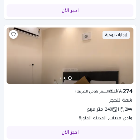
احجز الآن
إيجارات يومية
274
/
ليلة
(السعر شامل الضريبه)
شقة للحجز
2
1
240
متر مربع
وادي مذينب, المدينة المنورة
احجز الآن