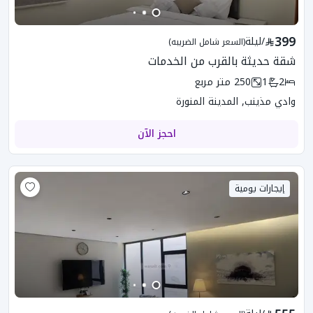
399
/
ليلة
(السعر شامل الضريبه)
شقة حديثة بالقرب من الخدمات
2
1
250
متر مربع
وادي مذينب, المدينة المنورة
احجز الآن
إيجارات يومية