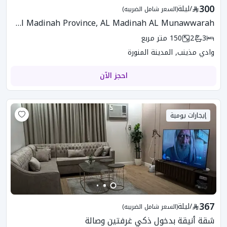
300
/
ليلة
(السعر شامل الضريبه)
SLS-342 Apartment In Al Madinah Province, AL Madinah AL Munawwarah
3
2
150
متر مربع
وادي مذينب, المدينة المنورة
احجز الآن
إيجارات يومية
367
/
ليلة
(السعر شامل الضريبه)
شقة أنيقة بدخول ذكي غرفتين وصالة