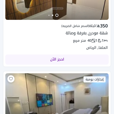
350
/
ليلة
(السعر شامل الضريبه)
شقة مودرن بغرفة وصالة
1
1
40
متر مربع
الملقا, الرياض
احجز الآن
إيجارات يومية