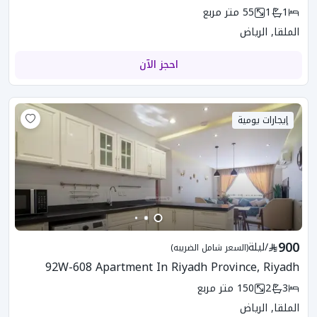
1
1
55
متر مربع
الملقا, الرياض
احجز الآن
إيجارات يومية
900
/
ليلة
(السعر شامل الضريبه)
92W-608 Apartment In Riyadh Province, Riyadh
3
2
150
متر مربع
الملقا, الرياض