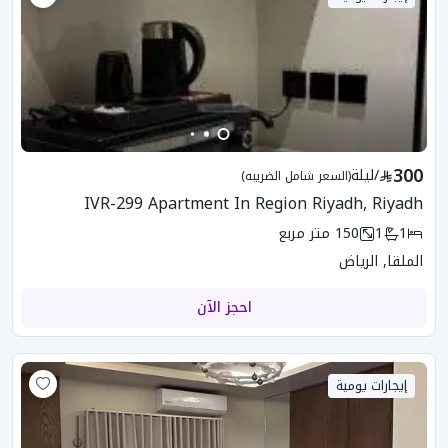
300
/
ليلة
(السعر شامل الضريبه)
IVR-299 Apartment In Region Riyadh, Riyadh
1
1
150
متر مربع
الملقا, الرياض
احجز الآن
إيجارات يومية