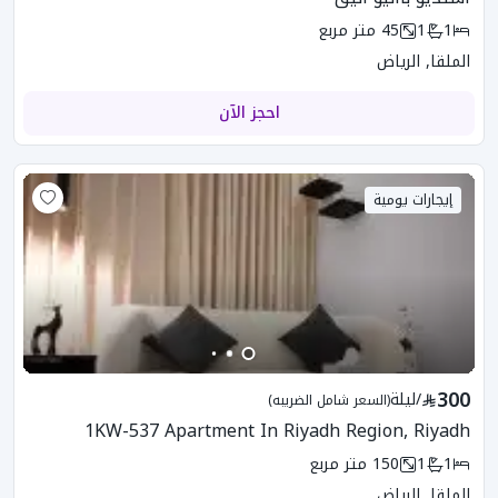
1
1
45
متر مربع
الملقا, الرياض
احجز الآن
إيجارات يومية
300
/
ليلة
(السعر شامل الضريبه)
1KW-537 Apartment In Riyadh Region, Riyadh
1
1
150
متر مربع
الملقا, الرياض