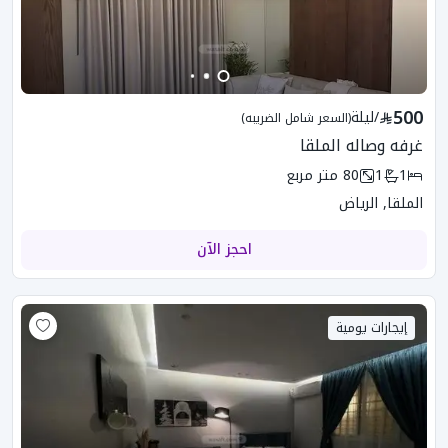
500
/
ليلة
(السعر شامل الضريبه)
غرفه وصاله الملقا
1
1
80
متر مربع
الملقا, الرياض
احجز الآن
إيجارات يومية