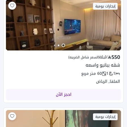
إيجارات يومية
550
/
ليلة
(السعر شامل الضريبه)
شقه ببانيو واسعه
1
1
60
متر مربع
الملقا, الرياض
احجز الآن
إيجارات يومية