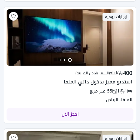
إيجارات يومية
400
/
ليلة
(السعر شامل الضريبه)
استديو مميز بدخول ذاتي الملقا
1
1
55
متر مربع
الملقا, الرياض
احجز الآن
إيجارات يومية