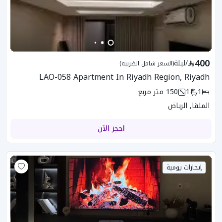
400
/
ليلة
(السعر شامل الضريبه)
LAO-058 Apartment In Riyadh Region, Riyadh
1
1
150
متر مربع
الملقا, الرياض
احجز الآن
إيجارات يومية