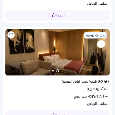
الملقا, الرياض
احجز الآن
إيجارات يومية
250
/
ليلة
(السعر شامل الضريبه)
استديو مريح
1
1
45
متر مربع
الملقا, الرياض