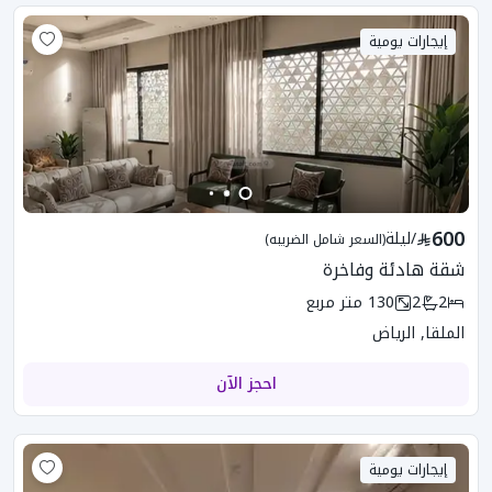
إيجارات يومية
600
/
ليلة
(السعر شامل الضريبه)
شقة هادئة وفاخرة
2
2
130
متر مربع
الملقا, الرياض
احجز الآن
إيجارات يومية