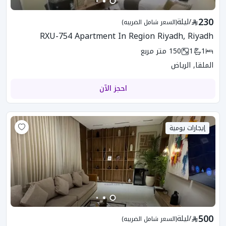
230
/
ليلة
(السعر شامل الضريبه)
RXU-754 Apartment In Region Riyadh, Riyadh
1
1
150
متر مربع
الملقا, الرياض
احجز الآن
إيجارات يومية
500
/
ليلة
(السعر شامل الضريبه)