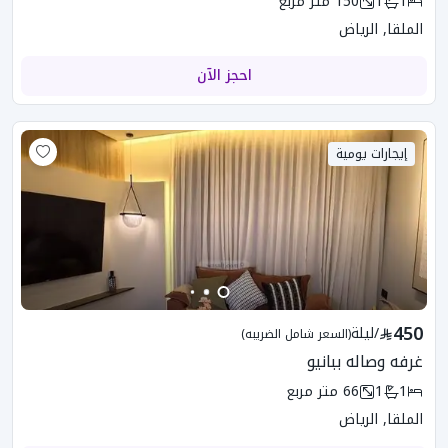
1
1
150
متر مربع
الملقا, الرياض
احجز الآن
إيجارات يومية
450
/
ليلة
(السعر شامل الضريبه)
غرفه وصاله ببانيو
1
1
66
متر مربع
الملقا, الرياض