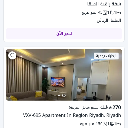
شقة راقية الملقا
1
1
45
متر مربع
الملقا, الرياض
احجز الآن
إيجارات يومية
270
/
ليلة
(السعر شامل الضريبه)
VXV-695 Apartment In Region Riyadh, Riyadh
1
1
150
متر مربع