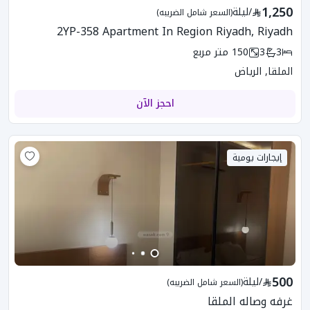
1,250
/
ليلة
(السعر شامل الضريبه)
2YP-358 Apartment In Region Riyadh, Riyadh
3
3
150
متر مربع
الملقا, الرياض
احجز الآن
إيجارات يومية
500
/
ليلة
(السعر شامل الضريبه)
غرفه وصاله الملقا