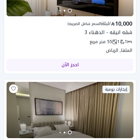
10,000
/
ليلة
(السعر شامل الضريبه)
شقه انيقه - الدهناء 3
1
1
55
متر مربع
الملقا, الرياض
احجز الآن
إيجارات يومية