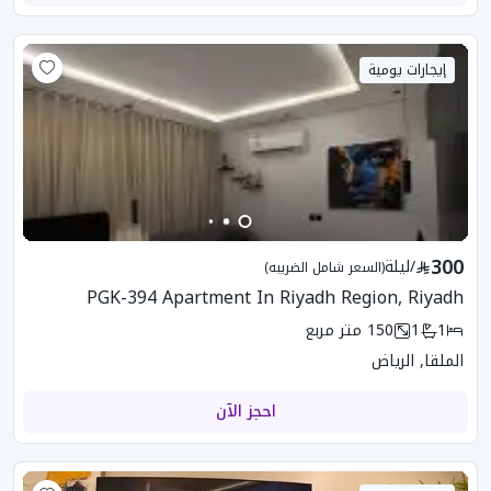
إيجارات يومية
300
/
ليلة
(السعر شامل الضريبه)
PGK-394 Apartment In Riyadh Region, Riyadh
1
1
150
متر مربع
الملقا, الرياض
احجز الآن