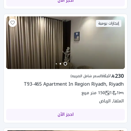
احجز الآن
إيجارات يومية
230
/
ليلة
(السعر شامل الضريبه)
T93-465 Apartment In Region Riyadh, Riyadh
1
1
150
متر مربع
الملقا, الرياض
احجز الآن