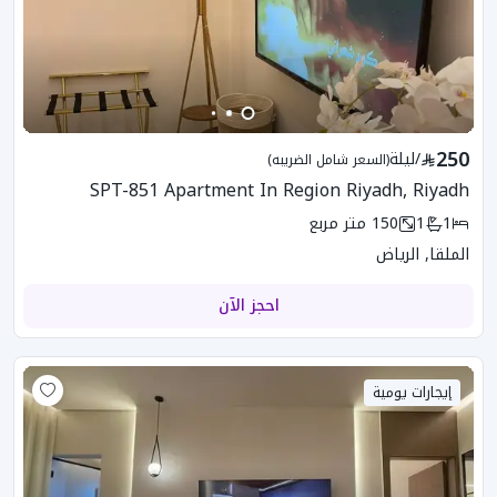
250
/
ليلة
(السعر شامل الضريبه)
SPT-851 Apartment In Region Riyadh, Riyadh
1
1
150
متر مربع
الملقا, الرياض
احجز الآن
إيجارات يومية