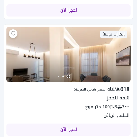
احجز الآن
إيجارات يومية
618
/
ليلة
(السعر شامل الضريبه)
شقة للحجز
3
3
100
متر مربع
الملقا, الرياض
احجز الآن