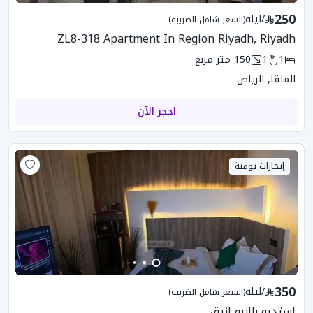
250
/
ليلة
(السعر شامل الضريبه)
ZL8-318 Apartment In Region Riyadh, Riyadh
1
1
150
متر مربع
الملقا, الرياض
احجز الآن
إيجارات يومية
350
/
ليلة
(السعر شامل الضريبه)
استديو باانيو انيق