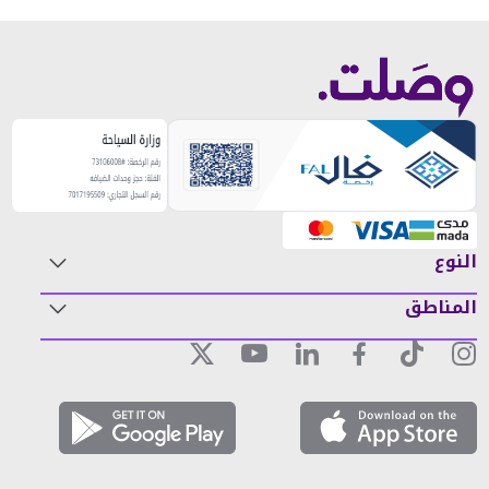
النوع
المناطق