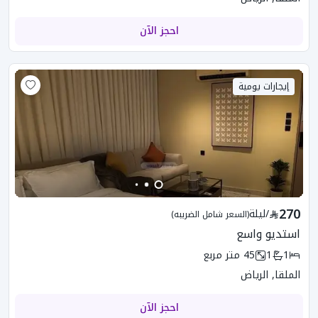
احجز الآن
إيجارات يومية
270
/
ليلة
(السعر شامل الضريبه)
استديو واسع
1
1
45
متر مربع
الملقا, الرياض
احجز الآن