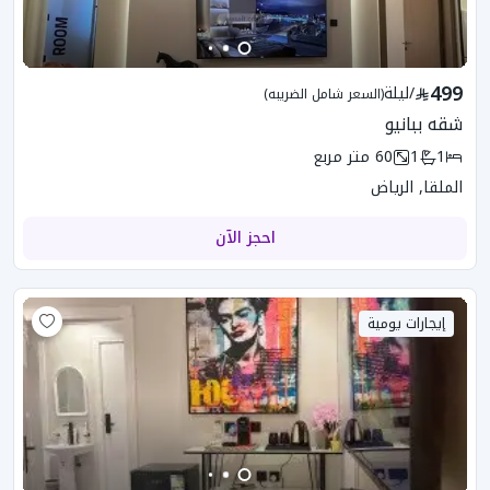
499
/
ليلة
(السعر شامل الضريبه)
شقه ببانيو
1
1
60
متر مربع
الملقا, الرياض
احجز الآن
إيجارات يومية