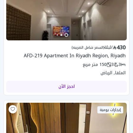
430
/
ليلة
(السعر شامل الضريبه)
AFD-219 Apartment In Riyadh Region, Riyadh
3
3
150
متر مربع
الملقا, الرياض
احجز الآن
إيجارات يومية