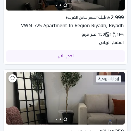
2,999
/
ليلة
(السعر شامل الضريبه)
VWN-725 Apartment In Region Riyadh, Riyadh
1
1
150
متر مربع
الملقا, الرياض
احجز الآن
إيجارات يومية