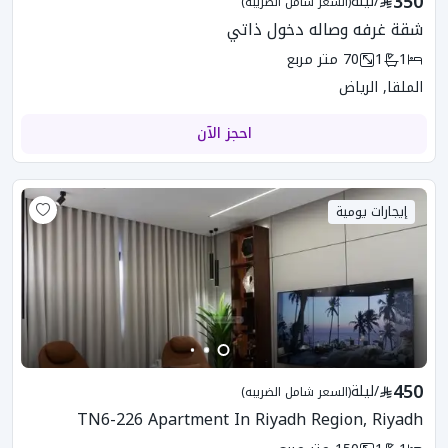
350
/
ليلة
(السعر شامل الضريبه)
شقة غرفه وصاله دخول ذاتي
1
1
70
متر مربع
الملقا, الرياض
احجز الآن
إيجارات يومية
450
/
ليلة
(السعر شامل الضريبه)
TN6-226 Apartment In Riyadh Region, Riyadh