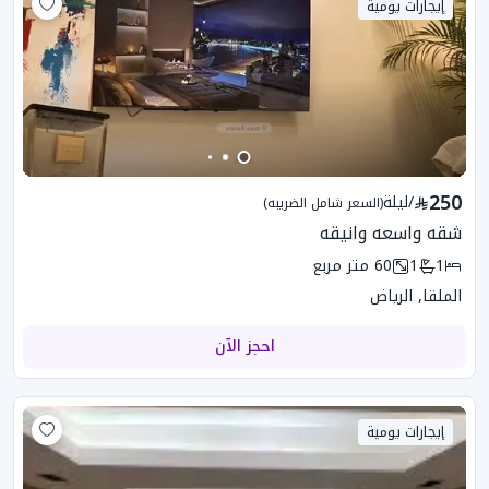
إيجارات يومية
250
/
ليلة
(السعر شامل الضريبه)
شقه واسعه وانيقه
1
1
60
متر مربع
الملقا, الرياض
احجز الآن
إيجارات يومية