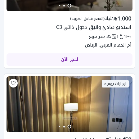
1,000
/
ليلة
(السعر شامل الضريبه)
استديو هادئ وانيق دخول ذاتي C3
1
1
35
متر مربع
أم الحمام الغربي, الرياض
احجز الآن
إيجارات يومية