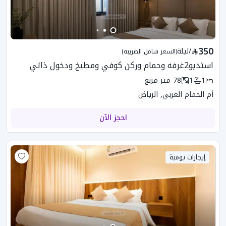
350
/
ليلة
(السعر شامل الضريبه)
استديو2غرفه وحمام وركن كوفي ومطبخ ودخول ذاتي
1
1
78
متر مربع
أم الحمام الغربي, الرياض
احجز الآن
إيجارات يومية