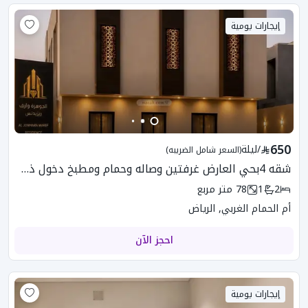
إيجارات يومية
650
/
ليلة
(السعر شامل الضريبه)
شقه 4بحي العارض غرفتين وصاله وحمام ومطبخ دخول ذكي
2
1
78
متر مربع
أم الحمام الغربي, الرياض
احجز الآن
إيجارات يومية