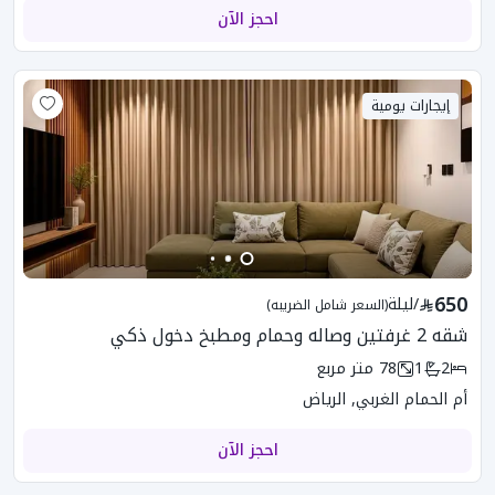
احجز الآن
إيجارات يومية
650
/
ليلة
(السعر شامل الضريبه)
شقه 2 غرفتين وصاله وحمام ومطبخ دخول ذكي
2
1
78
متر مربع
أم الحمام الغربي, الرياض
احجز الآن