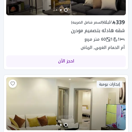
339
/
ليلة
(السعر شامل الضريبه)
شقه هادئه بتصميم مودرن
1
1
60
متر مربع
أم الحمام الغربي, الرياض
احجز الآن
إيجارات يومية