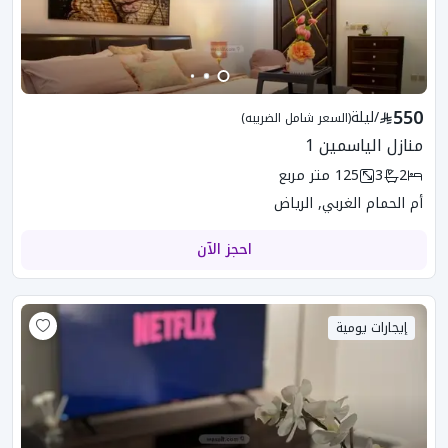
550
/
ليلة
(السعر شامل الضريبه)
منازل الياسمين 1
2
3
125
متر مربع
أم الحمام الغربي, الرياض
احجز الآن
إيجارات يومية