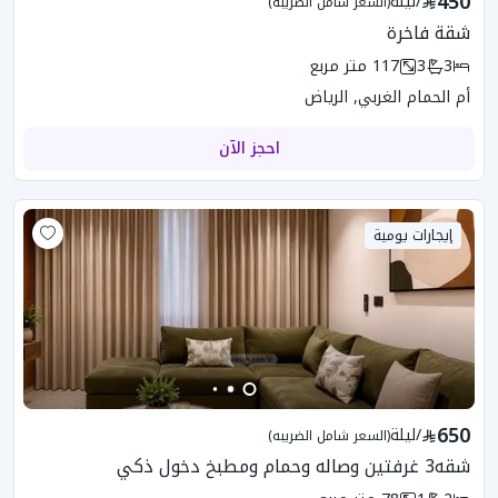
450
/
ليلة
(السعر شامل الضريبه)
شقة فاخرة
3
3
117
متر مربع
أم الحمام الغربي, الرياض
احجز الآن
إيجارات يومية
650
/
ليلة
(السعر شامل الضريبه)
شقه3 غرفتين وصاله وحمام ومطبخ دخول ذكي