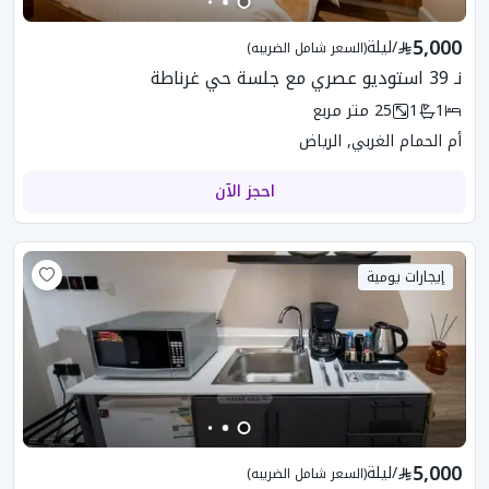
5,000
/
ليلة
(السعر شامل الضريبه)
نـ 39 استوديو عصري مع جلسة حي غرناطة
1
1
25
متر مربع
أم الحمام الغربي, الرياض
احجز الآن
إيجارات يومية
5,000
/
ليلة
(السعر شامل الضريبه)