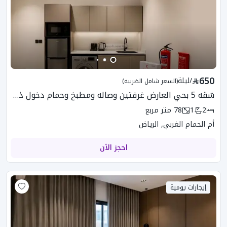
650
/
ليلة
(السعر شامل الضريبه)
شقه 5 بحي العارض غرفتين وصاله ومطبخ وحمام دخول ذكي
2
1
78
متر مربع
أم الحمام الغربي, الرياض
احجز الآن
إيجارات يومية