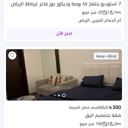
7 استوديو بتلفاز ٨٥ بوصة وديكور جوز فاخر غرناطة الرياض
1
1
25
متر مربع
أم الحمام الغربي, الرياض
احجز الآن
إيجارات يومية
300
/
ليلة
(السعر شامل الضريبه)
شقه بتصميم انيق
2
2
100
متر مربع