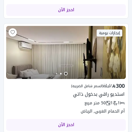
احجز الآن
إيجارات يومية
300
/
ليلة
(السعر شامل الضريبه)
استديو راقي بدخول ذاتي
1
1
50
متر مربع
أم الحمام الغربي, الرياض
احجز الآن