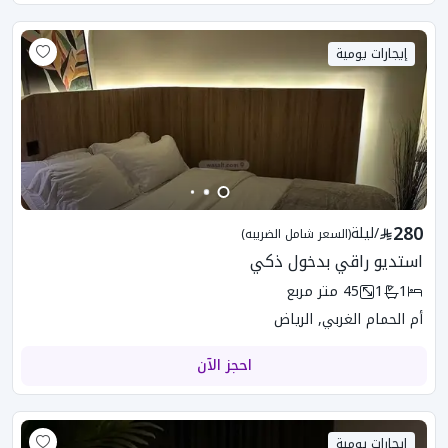
إيجارات يومية
280
/
ليلة
(السعر شامل الضريبه)
استديو راقي بدخول ذكي
1
1
45
متر مربع
أم الحمام الغربي, الرياض
احجز الآن
إيجارات يومية