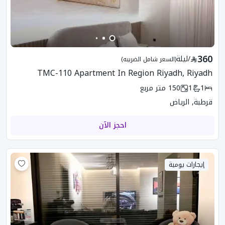
360
/
ليلة
(السعر شامل الضريبه)
TMC-110 Apartment In Region Riyadh, Riyadh
1
1
150
متر مربع
قرطبة, الرياض
احجز الآن
إيجارات يومية