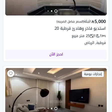
5,000
/
ليلة
(السعر شامل الضريبه)
استديو فاخر وهادئ قرطبة 20
1
1
25
متر مربع
قرطبة, الرياض
احجز الآن
إيجارات يومية