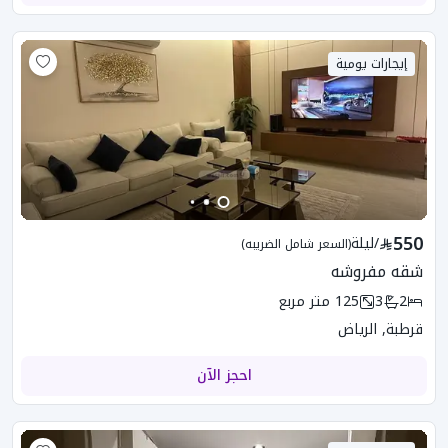
إيجارات يومية
550
/
ليلة
(السعر شامل الضريبه)
شقه مفروشه
2
3
125
متر مربع
قرطبة, الرياض
احجز الآن