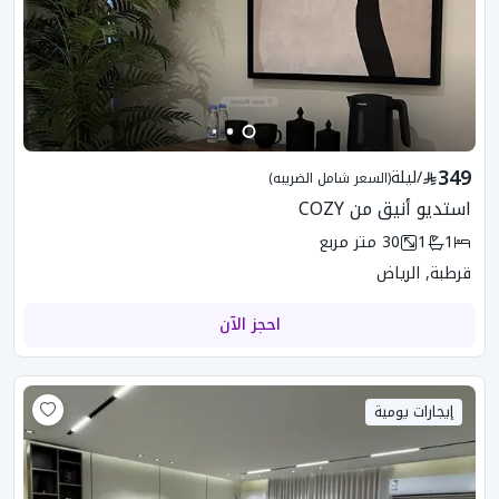
349
/
ليلة
(السعر شامل الضريبه)
استديو أنيق من COZY
1
1
30
متر مربع
قرطبة, الرياض
احجز الآن
إيجارات يومية