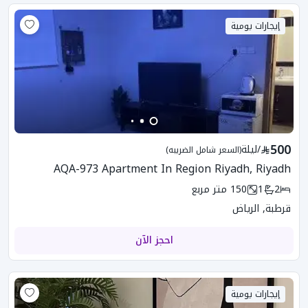
إيجارات يومية
500
/
ليلة
(السعر شامل الضريبه)
AQA-973 Apartment In Region Riyadh, Riyadh
2
1
150
متر مربع
قرطبة, الرياض
احجز الآن
إيجارات يومية