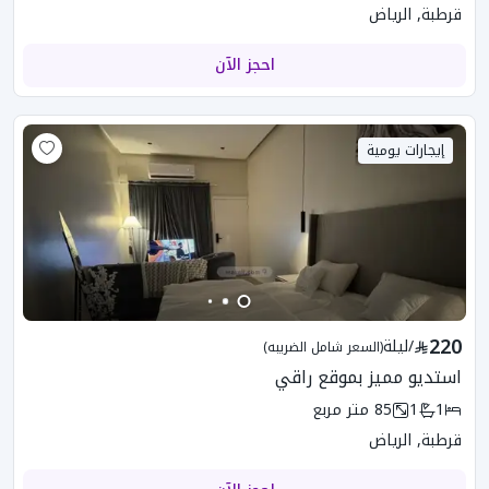
قرطبة, الرياض
احجز الآن
إيجارات يومية
220
/
ليلة
(السعر شامل الضريبه)
استديو مميز بموقع راقي
1
1
85
متر مربع
قرطبة, الرياض