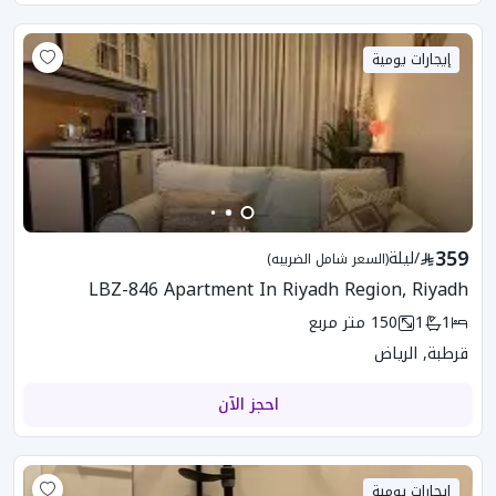
إيجارات يومية
359
/
ليلة
(السعر شامل الضريبه)
LBZ-846 Apartment In Riyadh Region, Riyadh
1
1
150
متر مربع
قرطبة, الرياض
احجز الآن
إيجارات يومية