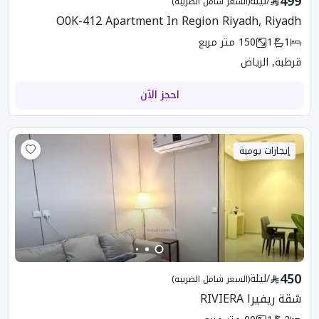
499
/
ليلة
(السعر شامل الضريبه)
O0K-412 Apartment In Region Riyadh, Riyadh
1
1
150
متر مربع
قرطبة, الرياض
احجز الآن
إيجارات يومية
450
/
ليلة
(السعر شامل الضريبه)
شقة ريفيرا RIVIERA