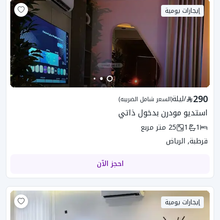
إيجارات يومية
290
/
ليلة
(السعر شامل الضريبه)
استديو مودرن بدخول ذاتي
1
1
25
متر مربع
قرطبة, الرياض
احجز الآن
إيجارات يومية