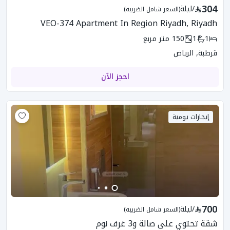
304
/
ليلة
(السعر شامل الضريبه)
VEO-374 Apartment In Region Riyadh, Riyadh
1
1
150
متر مربع
قرطبة, الرياض
احجز الآن
إيجارات يومية
700
/
ليلة
(السعر شامل الضريبه)
شقة تحتوي على صالة و3 غرف نوم