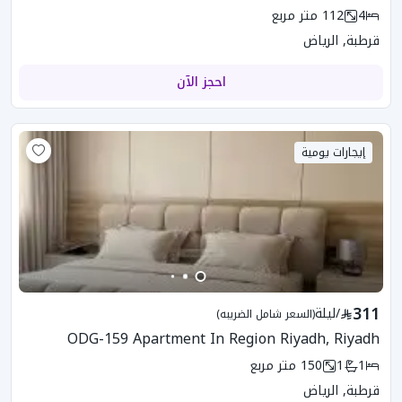
4
112
متر مربع
قرطبة, الرياض
احجز الآن
إيجارات يومية
311
/
ليلة
(السعر شامل الضريبه)
ODG-159 Apartment In Region Riyadh, Riyadh
1
1
150
متر مربع
قرطبة, الرياض