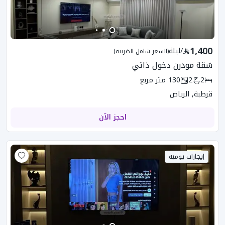
1,400
/
ليلة
(السعر شامل الضريبه)
شقة مودرن دخول ذاتي
2
2
130
متر مربع
قرطبة, الرياض
احجز الآن
إيجارات يومية