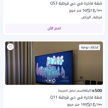
شقة فاخرة في حي قرطبة Q53
1
1
50
متر مربع
قرطبة, الرياض
احجز الآن
إيجارات يومية
500
/
ليلة
(السعر شامل الضريبه)
شقة فاخرة في حي قرطبة Q11
1
1
100
متر مربع