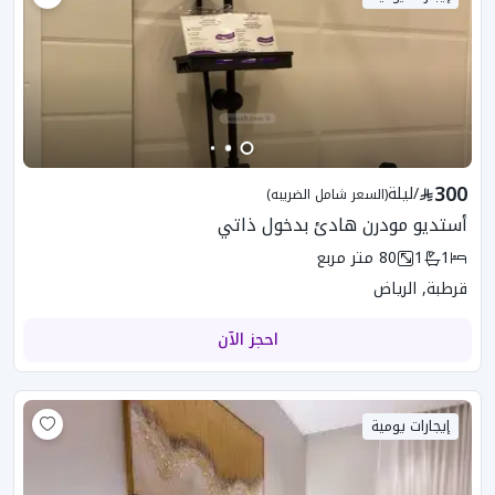
300
/
ليلة
(السعر شامل الضريبه)
أستديو مودرن هادئ بدخول ذاتي
1
1
80
متر مربع
قرطبة, الرياض
احجز الآن
إيجارات يومية