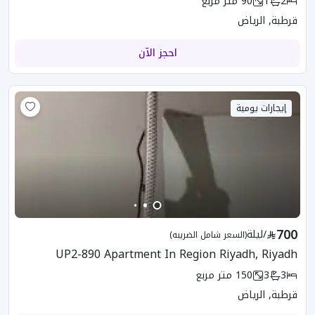
2
1
90
متر مربع
قرطبة, الرياض
احجز الآن
إيجارات يومية
700
/
ليلة
(السعر شامل الضريبه)
UP2-890 Apartment In Region Riyadh, Riyadh
3
3
150
متر مربع
قرطبة, الرياض