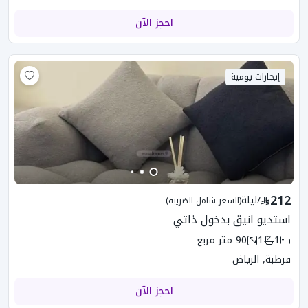
احجز الآن
إيجارات يومية
212
/
ليلة
(السعر شامل الضريبه)
استديو انيق بدخول ذاتي
1
1
90
متر مربع
قرطبة, الرياض
احجز الآن