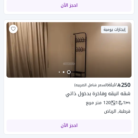
احجز الآن
إيجارات يومية
250
/
ليلة
(السعر شامل الضريبه)
شقه انيقه وفاخرة بدخول ذاتي
1
1
120
متر مربع
قرطبة, الرياض
احجز الآن