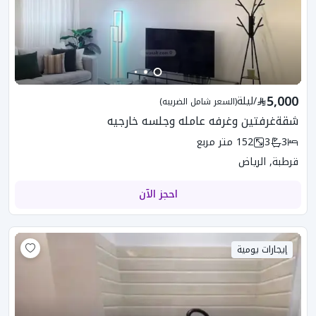
5,000
/
ليلة
(السعر شامل الضريبه)
شقةغرفتين وغرفه عامله وجلسه خارجيه
3
3
152
متر مربع
قرطبة, الرياض
احجز الآن
إيجارات يومية