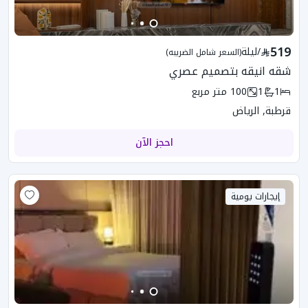
519
/
ليلة
(السعر شامل الضريبه)
شقه انيقه بتصميم عصري
1
1
100
متر مربع
قرطبة, الرياض
احجز الآن
إيجارات يومية