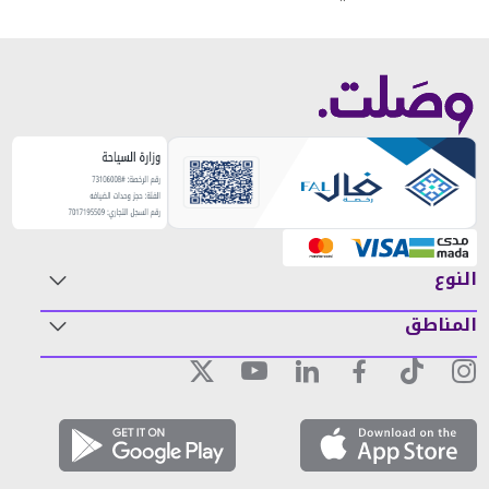
النوع
المناطق