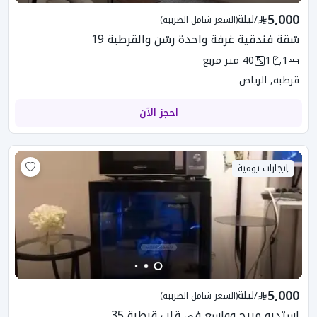
5,000
/
ليلة
(السعر شامل الضريبه)
شقة فندقية غرفة واحدة رشن والقرطبة 19
1
1
40
متر مربع
قرطبة, الرياض
احجز الآن
إيجارات يومية
5,000
/
ليلة
(السعر شامل الضريبه)
استديو مريح وواسع في قلب قرطبة 35