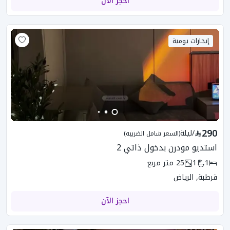
احجز الآن
إيجارات يومية
290
/
ليلة
(السعر شامل الضريبه)
استديو مودرن بدخول ذاتي 2
1
1
25
متر مربع
قرطبة, الرياض
احجز الآن