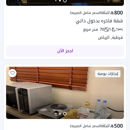
800
/
ليلة
(السعر شامل الضريبه)
شقة فاخره بدخول ذاتي
1
1
70
متر مربع
قرطبة, الرياض
احجز الآن
إيجارات يومية
500
/
ليلة
(السعر شامل الضريبه)