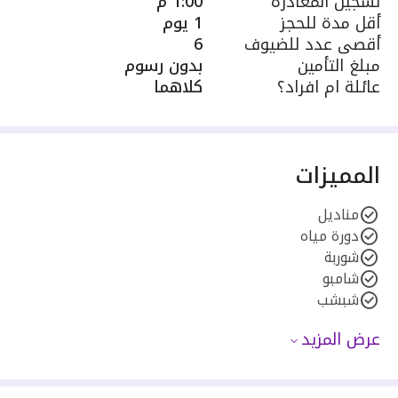
تسجيل المغادرة
1:00 م
أقل مدة للحجز
1 يوم
أقصى عدد للضيوف
6
مبلغ التأمين
بدون رسوم
عائلة ام افراد؟
كلاهما
المميزات
مناديل
دورة مياه
شوربة
شامبو
شبشب
عرض المزيد