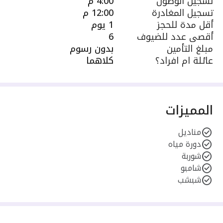
تسجيل الوصول
4:00 م
تسجيل المغادرة
12:00 م
أقل مدة للحجز
1 يوم
أقصى عدد للضيوف
6
مبلغ التأمين
بدون رسوم
عائلة ام افراد؟
كلاهما
المميزات
مناديل
دورة مياه
شوربة
شامبو
شبشب