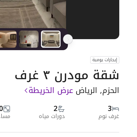
إيجارات يومية
شقة مودرن ٣ غرف
الحزم, الرياض
عرض الخريطة
0
2
3
غرف نوم
دورات مياه
مساحة