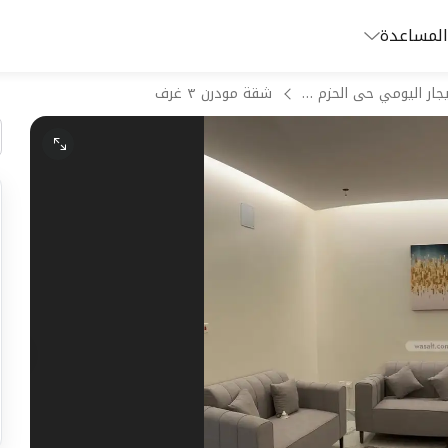
المساعدة
شقق للايجار اليومي حى الحزم الرياض
شقة مودرن ٣ غرف
م