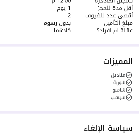
تسجيل المغادرة
12:00 م
أقل مدة للحجز
1 يوم
أقصى عدد للضيوف
2
مبلغ التأمين
بدون رسوم
عائلة ام افراد؟
كلاهما
المميزات
مناديل
شوربة
شامبو
شبشب
سياسة الإلغاء