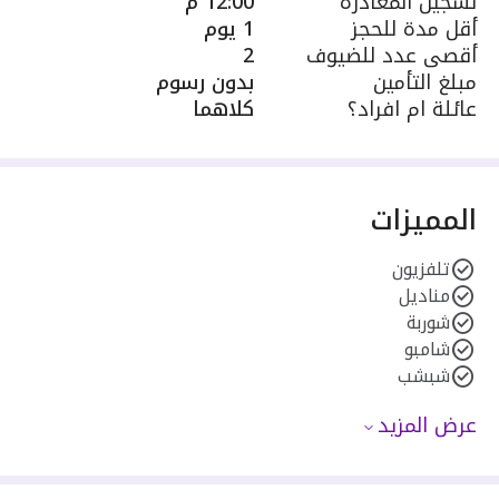
تسجيل المغادرة
12:00 م
أقل مدة للحجز
1 يوم
أقصى عدد للضيوف
2
مبلغ التأمين
بدون رسوم
عائلة ام افراد؟
كلاهما
المميزات
تلفزيون
مناديل
شوربة
شامبو
شبشب
عرض المزيد