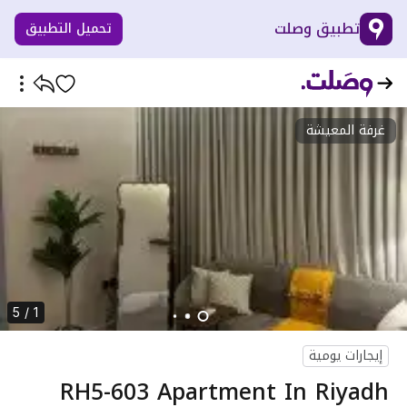
تطبيق وصلت
تحميل التطبيق
غرفة المعيشة
1 / 5
إيجارات يومية
RH5-603 Apartment In Riyadh