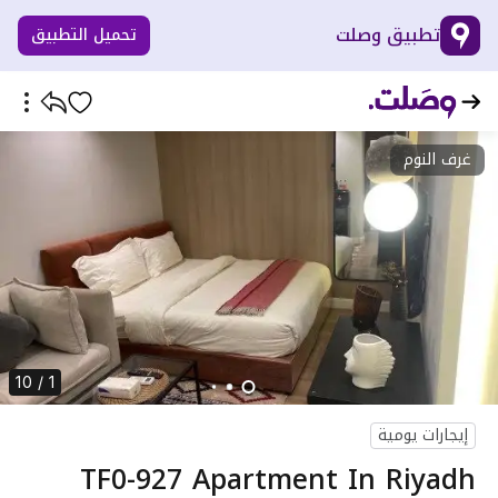
تطبيق وصلت
تحميل التطبيق
غرف النوم
1 / 10
إيجارات يومية
TF0-927 Apartment In Riyadh