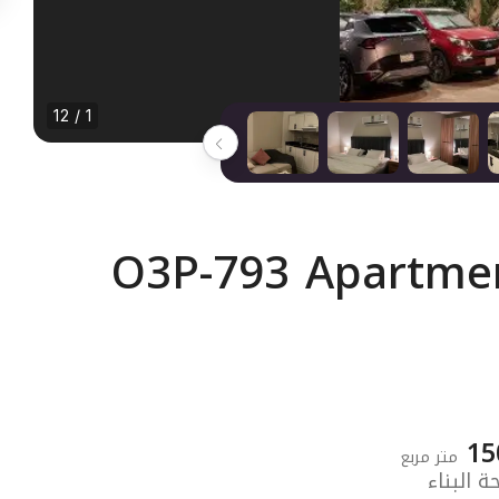
1 / 12
O3P-793 Apartmen
15
متر مربع
 البناء