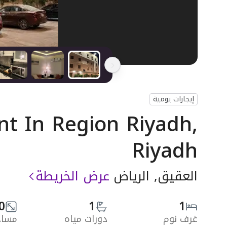
إيجارات يومية
t In Region Riyadh,
Riyadh
العقيق, الرياض
عرض الخريطة
0
1
1
غرف نوم
دورات مياه
مساحة