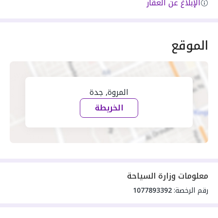
الإبلاغ عن العقار
الموقع
المروة, جدة
الخريطة
معلومات وزارة السياحة
رقم الرخصة:
1077893392