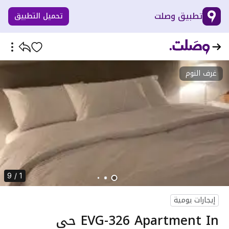
تطبيق وصلت
تحميل التطبيق
غرف النوم
1 / 9
إيجارات يومية
EVG-326 Apartment In حي