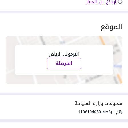
الإبلاغ عن العقار
الموقع
اليرموك, الرياض
الخريطة
معلومات وزارة السياحة
رقم الرخصة:
1106104050