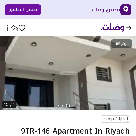
تطبيق وصلت
تحميل التطبيق
الواجهة
1 / 15
إيجارات يومية
9TR-146 Apartment In Riyadh