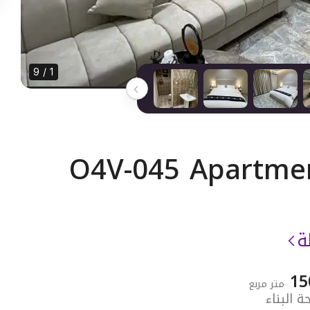
1 / 9
O4V-045 Apartmen
ة
15
متر مربع
 البناء