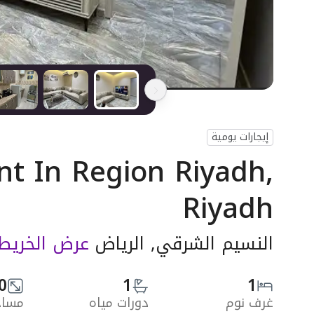
إيجارات يومية
t In Region Riyadh,
Riyadh
النسيم الشرقي, الرياض
عرض الخريط
0
1
1
غرف نوم
دورات مياه
مساحة