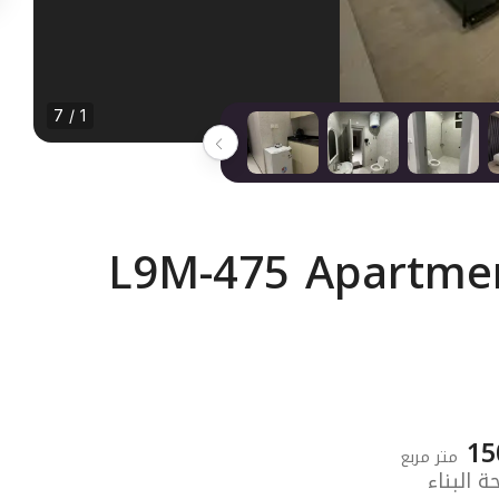
1 / 7
L9M-475 Apartmen
15
متر مربع
 البناء