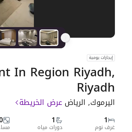
إيجارات يومية
t In Region Riyadh,
Riyadh
اليرموك, الرياض
عرض الخريطة
0
1
1
غرف نوم
دورات مياه
مساحة