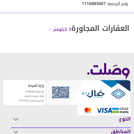
رقم الرخصة:
1116885607
العقارات المجاورة
5
كيلومتر
النوع
المناطق