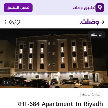
تطبيق وصلت
تحميل التطبيق
الواجهة
1 / 7
إيجارات يومية
RHF-684 Apartment In Riyadh