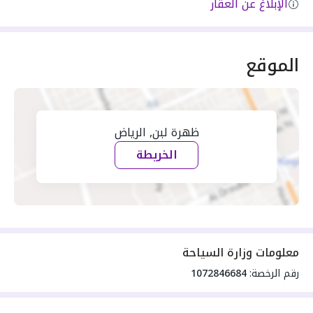
الإبلاغ عن العقار
الموقع
ظهرة لبن, الرياض
الخريطة
معلومات وزارة السياحة
رقم الرخصة:
1072846684