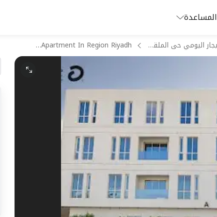
المساعدة
شقق للايجار اليومي حى الملقا الرياض
KC7-374 Apartment In Region Riyadh
غ