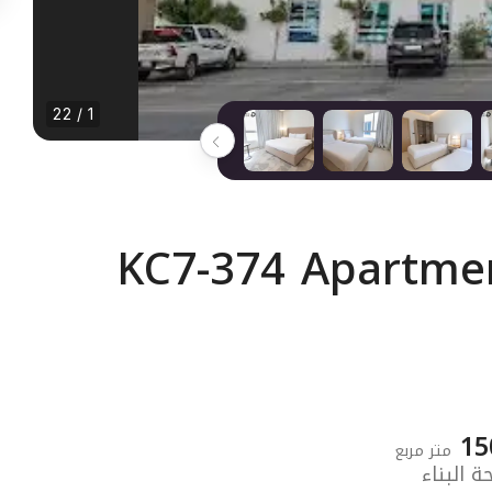
1 / 22
KC7-374 Apartmen
15
متر مربع
 البناء