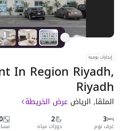
إيجارات يومية
t In Region Riyadh,
Riyadh
الملقا, الرياض
عرض الخريطة
0
2
3
غرف نوم
دورات مياه
مساحة