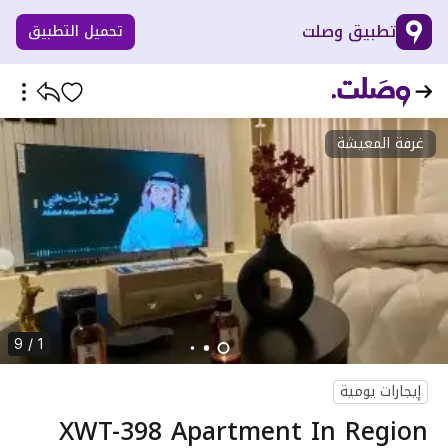
تطبيق وصلت
تحميل التطبيق
غرفة المعيشة
1 / 9
إيجارات يومية
XWT-398 Apartment In Region