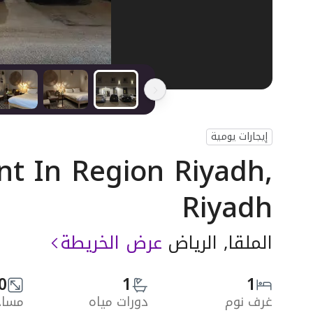
إيجارات يومية
t In Region Riyadh,
Riyadh
الملقا, الرياض
عرض الخريطة
0
1
1
غرف نوم
دورات مياه
مساحة