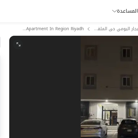
المساعدة
شقق للايجار اليومي حى الملقا الرياض
ZBK-118 Apartment In Region Riyadh
غ