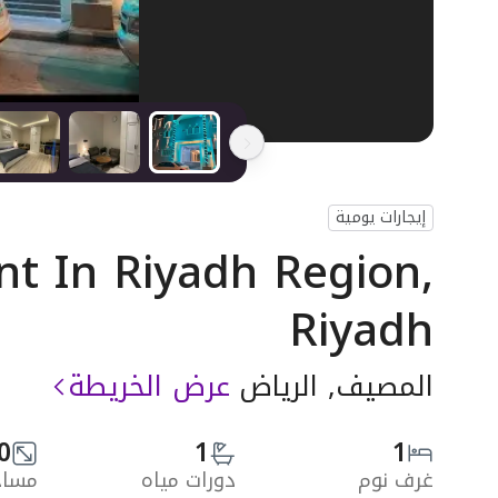
إيجارات يومية
t In Riyadh Region,
Riyadh
المصيف, الرياض
عرض الخريطة
0
1
1
غرف نوم
دورات مياه
مساحة