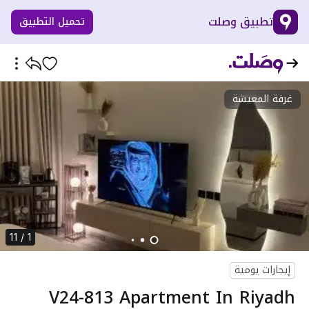
تطبيق وصلت
تحميل التطبيق
غرفة المعيشة
1 / 11
إيجارات يومية
V24-813 Apartment In Riyadh