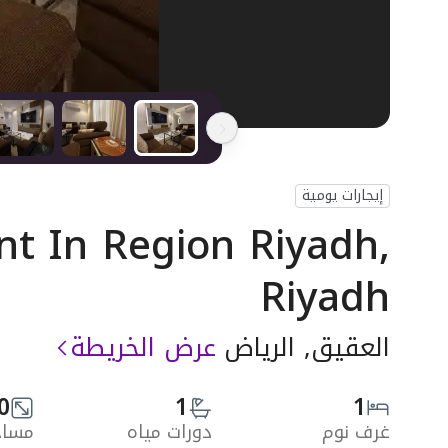
إيجارات يومية
t In Region Riyadh,
Riyadh
العقيق, الرياض
عرض الخريطة
0
1
1
غرف نوم
دورات مياه
مساحة