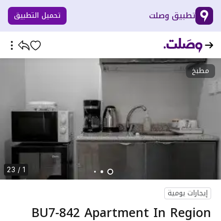
تطبيق وصلت
تحميل التطبيق
مطبخ
1 / 23
إيجارات يومية
BU7-842 Apartment In Region