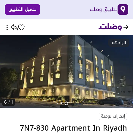
تطبيق وصلت
تحميل التطبيق
الواجهة
1 / 8
إيجارات يومية
7N7-830 Apartment In Riyadh