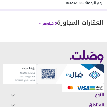
رقم الرخصة:
1032321380
العقارات المجاورة
5
كيلومتر
النوع
المناطق