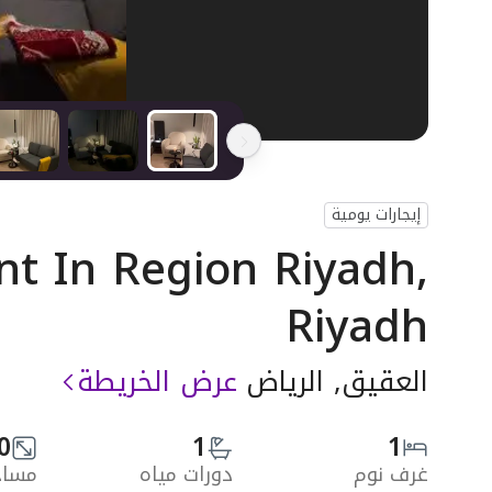
إيجارات يومية
t In Region Riyadh,
Riyadh
العقيق, الرياض
عرض الخريطة
0
1
1
غرف نوم
دورات مياه
مساحة