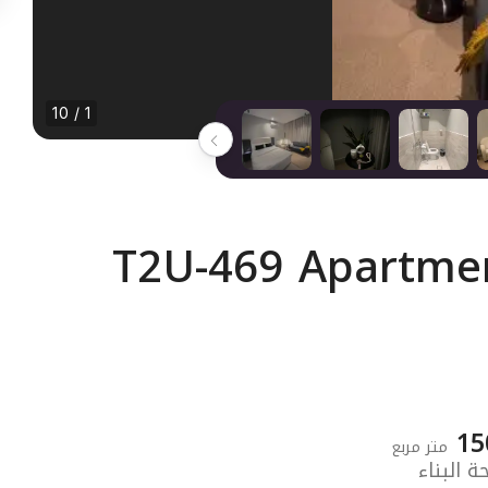
1 / 10
T2U-469 Apartmen
15
متر مربع
 البناء