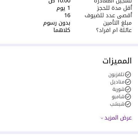
تسجيل المغادرة
10:00 ص
أقل مدة للحجز
1 يوم
أقصى عدد للضيوف
16
مبلغ التأمين
بدون رسوم
عائلة ام افراد؟
كلاهما
المميزات
تلفزيون
مناديل
شوربة
شامبو
شبشب
عرض المزيد