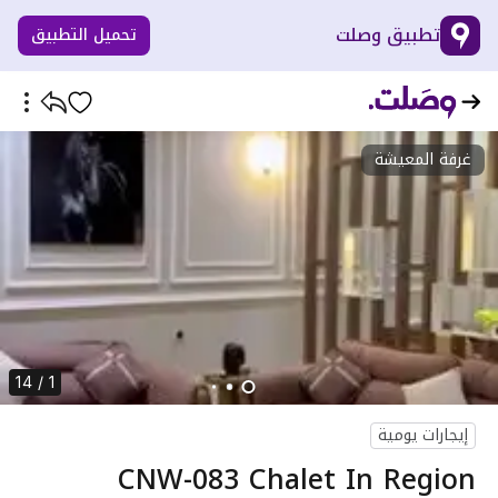
تطبيق وصلت
تحميل التطبيق
غرفة المعيشة
1 / 14
إيجارات يومية
CNW-083 Chalet In Region