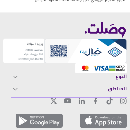
النوع
المناطق