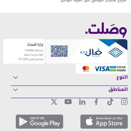
النوع
المناطق