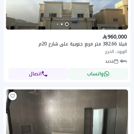
960,000
فيلا 382.66 متر مربع جنوبية على شارع 20م
الورود، الخرج
4
جديد
واتساب
اتصال