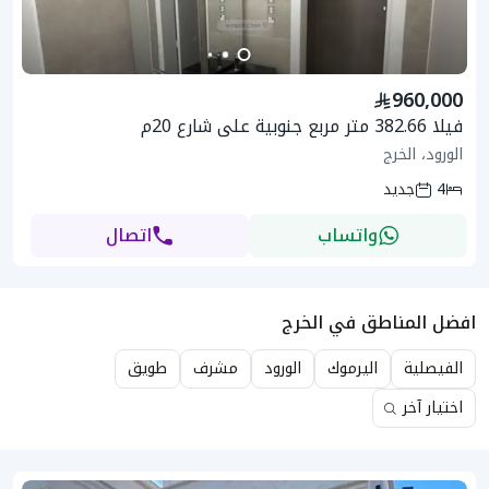
960,000
فيلا 382.66 متر مربع جنوبية على شارع 20م
الورود، الخرج
4
جديد
واتساب
اتصال
افضل المناطق في الخرج
الفيصلية
اليرموك
الورود
مشرف
طويق
اختيار آخر