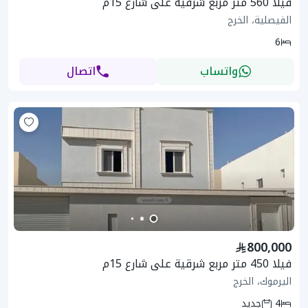
فيلا 560 متر مربع شرقية على شارع 15م
الفيصلية، الخرج
6
واتساب
اتصال
800,000
فيلا 450 متر مربع شرقية على شارع 15م
اليرموك، الخرج
4
جديد