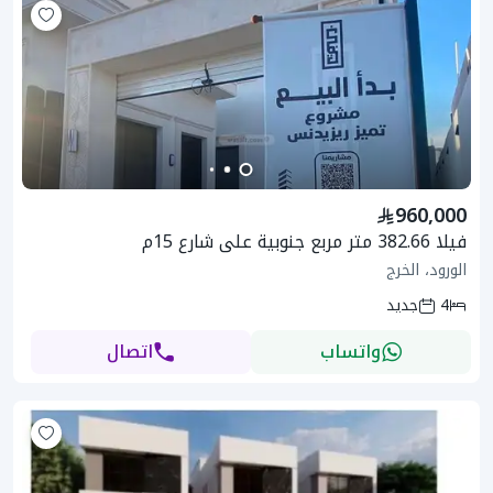
960,000
فيلا 382.66 متر مربع جنوبية على شارع 15م
الورود، الخرج
4
جديد
واتساب
اتصال