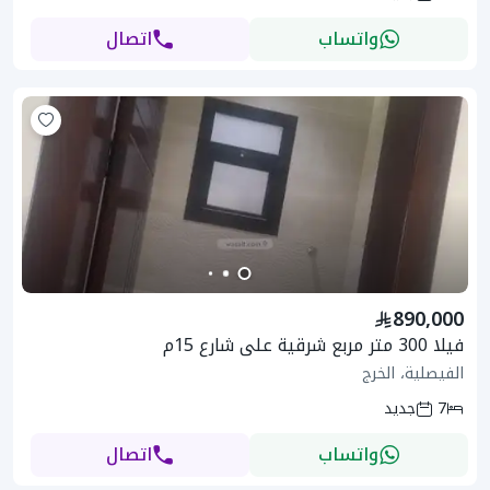
واتساب
اتصال
890,000
فيلا 300 متر مربع شرقية على شارع 15م
الفيصلية، الخرج
7
جديد
واتساب
اتصال