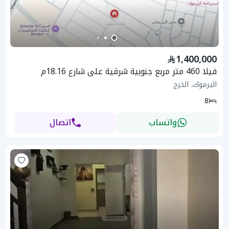
1,400,000
فيلا 460 متر مربع جنوبية شرقية على شارع 18.16م
اليرموك، الخرج
8
واتساب
اتصال