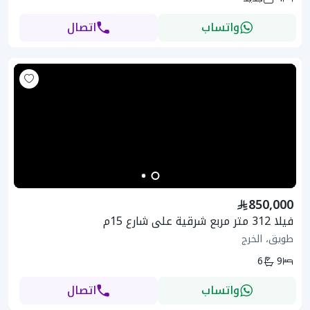
واتساب
اتصال
850,000
فيلا 312 متر مربع شرقية على شارع 15م
طويق، الخرج
6
9
واتساب
اتصال