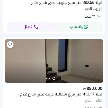
فيلا 382.66 متر مربع جنوبية على شارع 25م
الورود، الخرج
4
جديد
واتساب
اتصال
850,000
فيلا 412.17 متر مربع شمالية غربية على شارع 22م
الهدا، الخرج