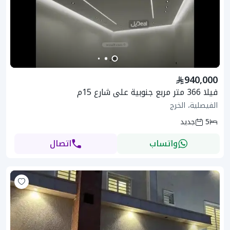
940,000
فيلا 366 متر مربع جنوبية على شارع 15م
الفيصلية، الخرج
5
جديد
واتساب
اتصال