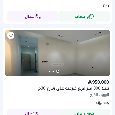
8
واتساب
اتصال
950,000
فيلا 300 متر مربع شرقية على شارع 30م
الورود، الخرج
4
8
واتساب
اتصال