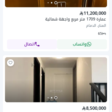
11,200,000
عمارة 1709 متر مربع واجهة شمالية
المنار، الدمام
65
واتساب
اتصال
8,500,000