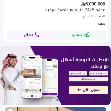
6,000,000
عمارة 744.5 متر مربع واجهة شرقية
الضباب، الدمام
34
واتساب
اتصال